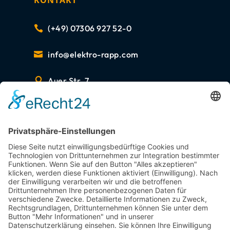
KONTAKT
(+49) 07306 927 52-0

info@elektro-rapp.com

Auer Str. 7

89287 Bellenberg
ZERTIFIZIERUNGEN