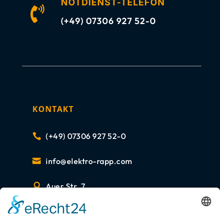
NOTDIENST-TELEFON

(+49) 07306 927 52-0
KONTAKT
(+49) 07306 927 52-0

info@elektro-rapp.com

Auer Str. 7

89287 Bellenberg